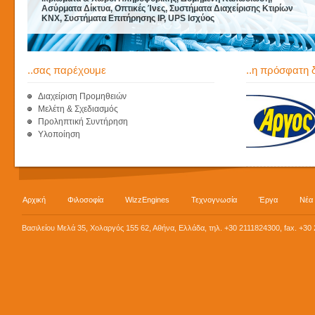
Ασύρματα Δίκτυα, Οπτικές Ίνες, Συστήματα Διαχείρισης Κτιρίων
KNX, Συστήματα Επιτήρησης IP, UPS Ισχύος
..σας παρέχουμε
..η πρόσφατη 
Διαχείριση Προμηθειών
Μελέτη & Σχεδιασμός
Προληπτική Συντήρηση
Υλοποίηση
Αρχική
Φιλοσοφία
WizzEngines
Τεχνογνωσία
Έργα
Νέα
Βασιλείου Μελά 35, Χολαργός 155 62, Αθήνα, Ελλάδα, τηλ. +30 2111824300, fax. +30