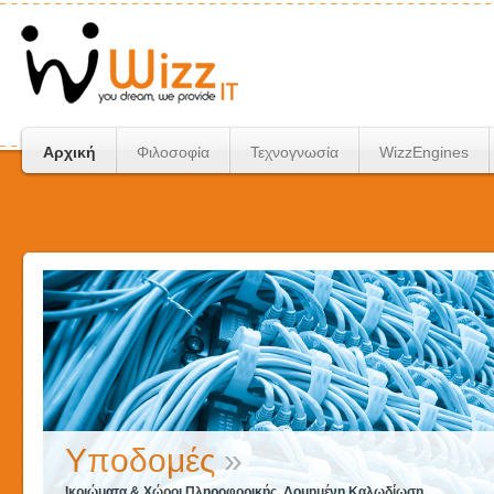
Αρχική
Φιλοσοφία
Τεχνογνωσία
WizzEngines
Υποδομές
»
Ικριώματα & Χώροι Πληροφορικής, Δομημένη Καλωδίωση,